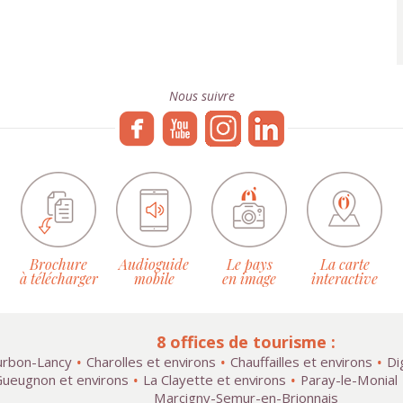
Nous suivre
Brochure
Audioguide
Le pays
La carte
à télécharger
mobile
en image
interactive
8 offices de tourisme :
rbon-Lancy
Charolles et environs
Chauffailles et environs
Di
ueugnon et environs
La Clayette et environs
Paray-le-Monial
Marcigny-Semur-en-Brionnais