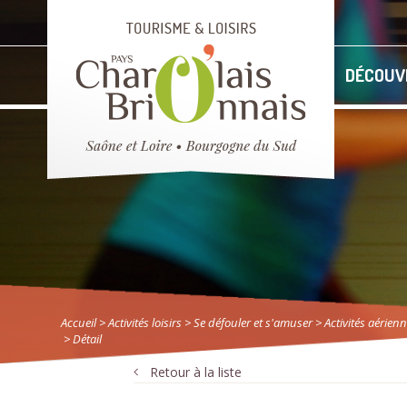
DÉCOUV
Accueil
> Activités loisirs
>
Se défouler et s'amuser
>
Activités aérien
> Détail
Retour à la liste