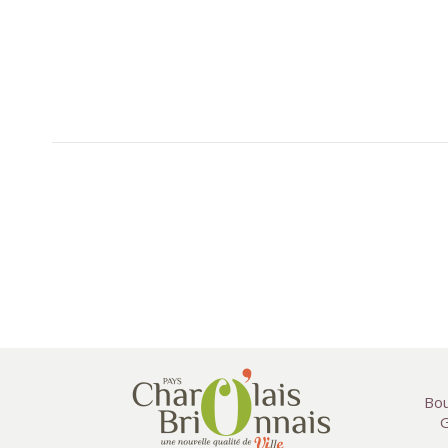
Bou
G