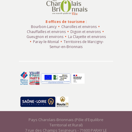
8 offices de tourisme :
Bourbon-Lancy
Charolles et environs
Chauffailles et environs
Digoin et environs
Gueugnon et environs
La Clayette et environs
Paray-le-Monial
Territoires de Marcigny-
Semur-en-Brionnais
Pays Charolais-Brionnais (Pôle d'Equilibre
Territorial et Rural)
7 rue des Champs Seigneurs - 71600 PARAY LE