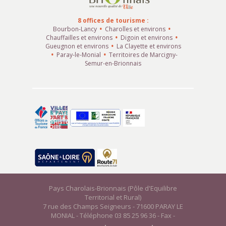
8 offices de tourisme :
Bourbon-Lancy
Charolles et environs
Chauffailles et environs
Digoin et environs
Gueugnon et environs
La Clayette et environs
Paray-le-Monial
Territoires de Marcigny-
Semur-en-Brionnais
Pays Charolais-Brionnais (Pôle d'Equilibre
Territorial et Rural)
7 rue des Champs Seigneurs - 71600 PARAY LE
MONIAL - Téléphone 03 85 25 96 36 - Fax -