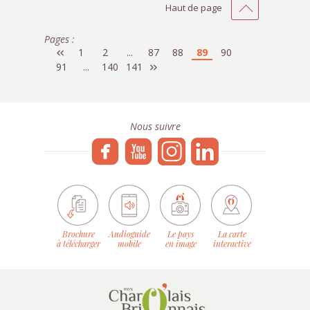
Haut de page
Pages :
1
2
...
87
88
89
90
91
...
140
141
Nous suivre
Brochure
Audioguide
Le pays
La carte
à télécharger
mobile
en image
interactive