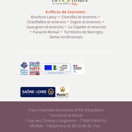
8 offices de tourisme :
Bourbon-Lancy
Charolles et environs
Chauffailles et environs
Digoin et environs
Gueugnon et environs
La Clayette et environs
Paray-le-Monial
Territoires de Marcigny-
Semur-en-Brionnais
Pays Charolais-Brionnais (Pôle d'Equilibre
Territorial et Rural)
7 rue des Champs Seigneurs - 71600 PARAY LE
MONIAL - Téléphone 03 85 25 96 36 - Fax -