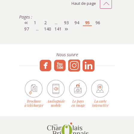
Haut de page
Pages :
1
2
...
93
94
95
96
97
...
140
141
Nous suivre
Brochure
Audioguide
Le pays
La carte
à télécharger
mobile
en image
interactive