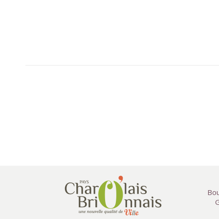
Bou
G