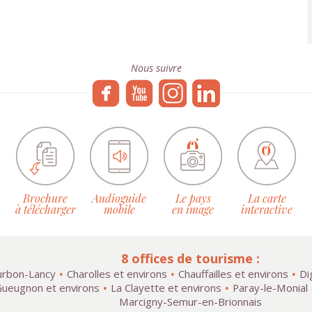
Nous suivre
Brochure
Audioguide
Le pays
La carte
à télécharger
mobile
en image
interactive
8 offices de tourisme :
rbon-Lancy
Charolles et environs
Chauffailles et environs
Di
ueugnon et environs
La Clayette et environs
Paray-le-Monial
Marcigny-Semur-en-Brionnais