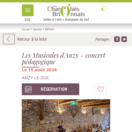
0
FR
>
> Détail
Accueil
Agenda
Retour à la liste
Partager :
Les Musicales d'Anzy - concert
pédagogique
Le 15 août 2026
ANZY-LE-DUC
RÉSERVATION
Ajouter
à
mon
carnet