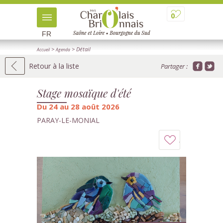
0
FR
>
> Détail
Accueil
Agenda
Retour à la liste
Partager :
Stage mosaïque d'été
Du 24 au 28 août 2026
PARAY-LE-MONIAL
Ajouter
à
mon
carnet