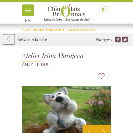
0
FR
> Saveurs & Savoir-faire
>
Accueil
Shopping et savoir-faire
>
> Détail
Artisans d'art
Retour à la liste
Partager :
Atelier Irina Marajeva
ANZY-LE-DUC
Ajouter
à
mon
carnet