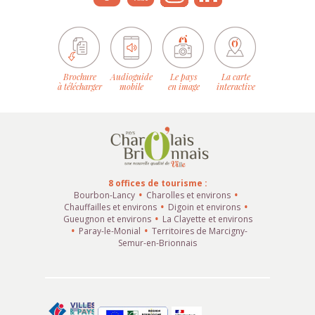
Brochure
Audioguide
Le pays
La carte
à télécharger
mobile
en image
interactive
8 offices de tourisme :
Bourbon-Lancy
Charolles et environs
Chauffailles et environs
Digoin et environs
Gueugnon et environs
La Clayette et environs
Paray-le-Monial
Territoires de Marcigny-
Semur-en-Brionnais