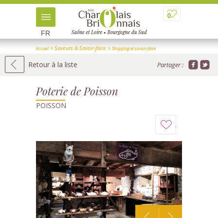
0
FR
> Saveurs & Savoir-faire
>
Accueil
Shopping et savoir-faire
>
> Détail
Artisans d'art
Retour à la liste
Partager :
Poterie de Poisson
POISSON
Ajouter
à
mon
carnet