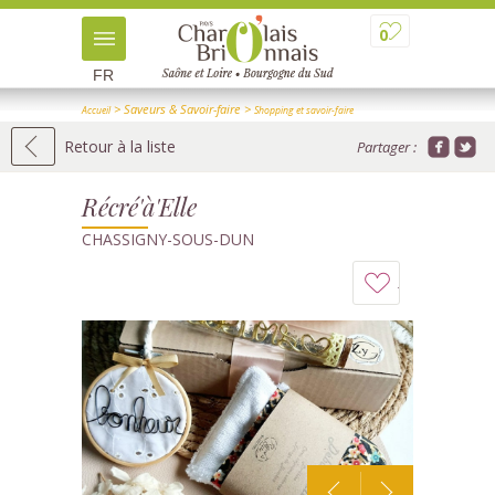
0
FR
> Saveurs & Savoir-faire
>
Accueil
Shopping et savoir-faire
>
> Détail
Artisans d'art
Retour à la liste
Partager :
Récré'à'Elle
CHASSIGNY-SOUS-DUN
Ajouter
à
mon
carnet