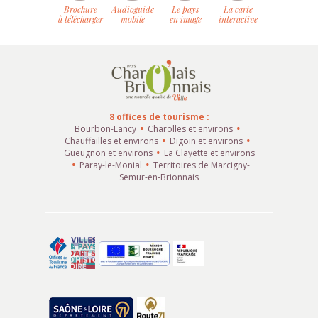
Brochure
Audioguide
Le pays
La carte
à télécharger
mobile
en image
interactive
8 offices de tourisme :
Bourbon-Lancy
Charolles et environs
Chauffailles et environs
Digoin et environs
Gueugnon et environs
La Clayette et environs
Paray-le-Monial
Territoires de Marcigny-
Semur-en-Brionnais