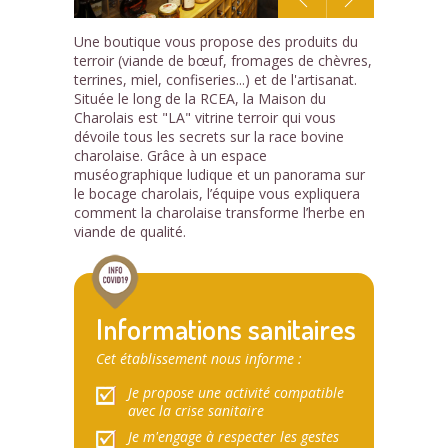
1
Une boutique vous propose des produits du
/9
terroir (viande de bœuf, fromages de chèvres,
terrines, miel, confiseries...) et de l'artisanat.
Située le long de la RCEA, la Maison du
Charolais est "LA" vitrine terroir qui vous
dévoile tous les secrets sur la race bovine
charolaise. Grâce à un espace
muséographique ludique et un panorama sur
le bocage charolais, l’équipe vous expliquera
comment la charolaise transforme l’herbe en
viande de qualité.
Informations sanitaires
Cet établissement nous informe :
Je propose une activité compatible
avec la crise sanitaire
Je m'engage à respecter les gestes