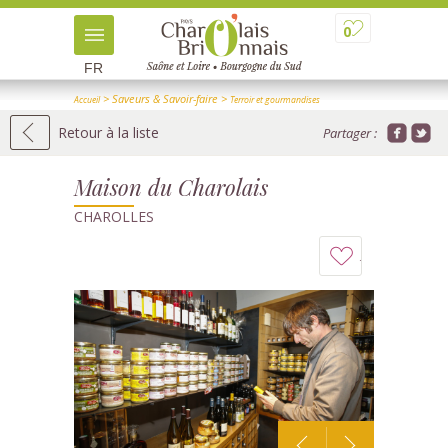
0
FR
> Saveurs & Savoir-faire
>
Accueil
Terroir et gourmandises
>
> Détail
Magasins de produits locaux
Retour à la liste
Partager :
Maison du Charolais
CHAROLLES
Ajouter
à
mon
carnet