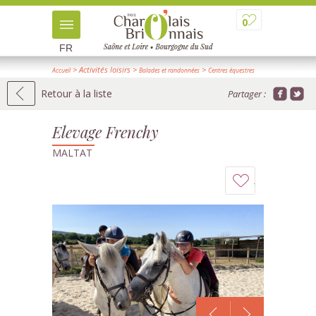
0
FR
> Activités loisirs
>
>
Accueil
Balades et randonnées
Centres équestres
> Détail
Retour à la liste
Partager :
Elevage Frenchy
MALTAT
Ajouter
à
mon
carnet