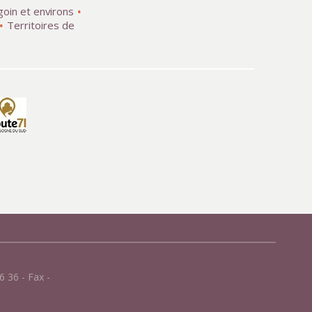
goin et environs
Territoires de
 36 - Fax -