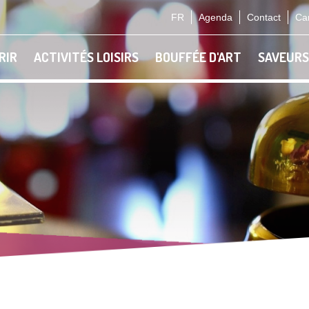
FR
Agenda
Contact
Car
RIR
ACTIVITÉS LOISIRS
BOUFFÉE D'ART
SAVEURS