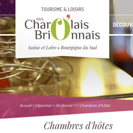
DÉCOUV
Accueil
> Séjourner
>
Où dormir ?
> Chambres d'hôtes
Chambres d'hôtes