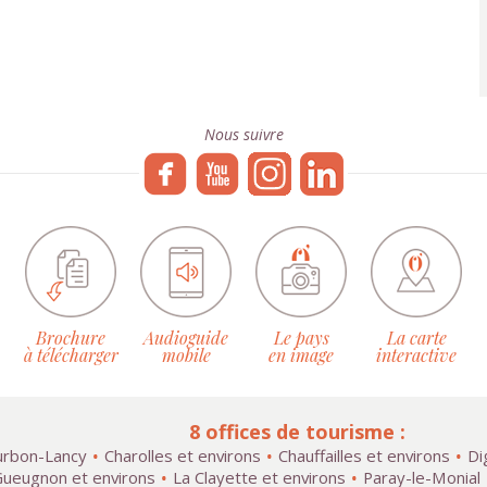
Nous suivre
Brochure
Audioguide
Le pays
La carte
à télécharger
mobile
en image
interactive
8 offices de tourisme :
rbon-Lancy
Charolles et environs
Chauffailles et environs
Di
ueugnon et environs
La Clayette et environs
Paray-le-Monial