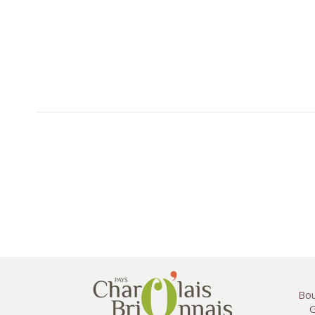
Bou
G