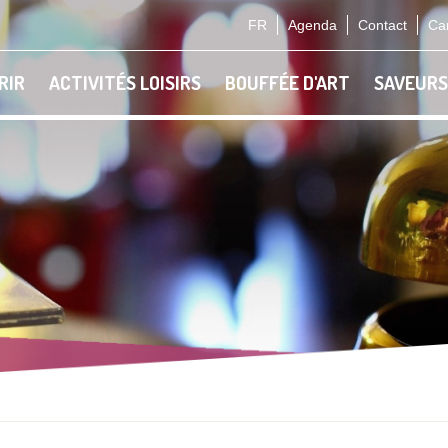
FR
Agenda
Contact
Car
RIR
ACTIVITÉS LOISIRS
BOUFFÉE D'ART
SAVEURS