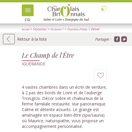
0
FR
> Séjourner
>
>
> Détail
Accueil
Où dormir ?
Chambres d'hôtes
Retour à la liste
Partager :
Le Champ de l'Être
IGUERANDE
Ajouter
à
4 vastes chambres dans un écrin de verdure,
à 2 pas des bords de Loire et de l'auberge
mon
Troisgros. Décor sobre et chaleureux de la
ferme familiale restaurée. Vue panoramique.
carnet
Calme et détente assurés. Le grange est
aménagée en espace bien-être (spa/sauna)
où Maurice, naturopathe, vous propose un
accompagnement personnalisé.