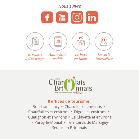
Nous suivre
Brochure
Audioguide
Le pays
La carte
à télécharger
mobile
en image
interactive
8 offices de tourisme :
Bourbon-Lancy
Charolles et environs
Chauffailles et environs
Digoin et environs
Gueugnon et environs
La Clayette et environs
Paray-le-Monial
Territoires de Marcigny-
Semur-en-Brionnais