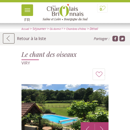
0
FR
> Séjourner
>
>
> Détail
Accueil
Où dormir ?
Chambres d'hôtes
Retour à la liste
Partager :
Le chant des oiseaux
VIRY
Ajouter
à
mon
carnet