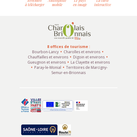
Brochure
Audioguide
Le pays
La carte
à télécharger
mobile
en image
interactive
8 offices de tourisme :
Bourbon-Lancy
Charolles et environs
Chauffailles et environs
Digoin et environs
Gueugnon et environs
La Clayette et environs
Paray-le-Monial
Territoires de Marcigny-
Semur-en-Brionnais