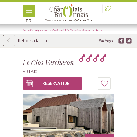
0
FR
> Séjourner
>
>
> Détail
Accueil
Où dormir ?
Chambres d'hôtes
Retour à la liste
Partager :
Le Clos Vercheron
ARTAIX
RÉSERVATION
Ajouter
à
mon
carnet