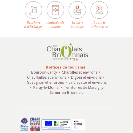
Brochure
Audioguide
Le pays
La carte
à télécharger
mobile
en image
interactive
8 offices de tourisme :
Bourbon-Lancy
Charolles et environs
Chauffailles et environs
Digoin et environs
Gueugnon et environs
La Clayette et environs
Paray-le-Monial
Territoires de Marcigny-
Semur-en-Brionnais