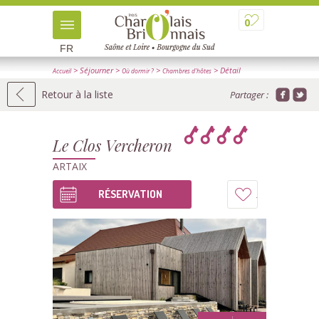
0
FR
> Séjourner
>
>
> Détail
Accueil
Où dormir ?
Chambres d'hôtes
Retour à la liste
Partager :
Le Clos Vercheron
ARTAIX
RÉSERVATION
Ajouter
à
mon
carnet