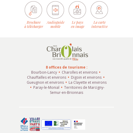
Brochure
Audioguide
Le pays
La carte
à télécharger
mobile
en image
interactive
8 offices de tourisme :
Bourbon-Lancy
Charolles et environs
Chauffailles et environs
Digoin et environs
Gueugnon et environs
La Clayette et environs
Paray-le-Monial
Territoires de Marcigny-
Semur-en-Brionnais