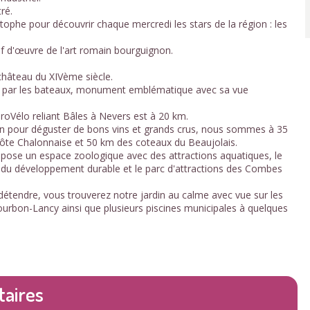
ré.
ophe pour découvrir chaque mercredi les stars de la région : les
ef d'œuvre de l'art romain bourguignon.
château du XIVème siècle.
é par les bateaux, monument emblématique avec sa vue
uroVélo reliant Bâles à Nevers est à 20 km.
gion pour déguster de bons vins et grands crus, nous sommes à 35
côte Chalonnaise et 50 km des coteaux du Beaujolais.
ropose un espace zoologique avec des attractions aquatiques, le
 du développement durable et le parc d'attractions des Combes
détendre, vous trouverez notre jardin au calme avec vue sur les
ourbon-Lancy ainsi que plusieurs piscines municipales à quelques
taires