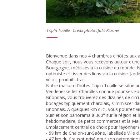
Trip'n Touille - Crédit photo : Julie Plozner
Bienvenue dans nos 4 chambres d'hôtes aux am
Chaque soir, nous vous recevons autour d’une t
Bourgogne, métissés à la cuisine du monde. N
optimiste et tisser des liens via la cuisine. Ja
vélos, produits frais.
Notre maison d'hôtes Trip'n Touille se situe
Vendenesse-lès-Charolles connue pour ses Fou
Brionnais, vous trouverez des dizaines de circu
bocages typiquement charolais, s'immiscer dans 
Brionnais. A quelques km d'ici, vous pourrez vi
Suin et son panorama à 360° sur la région et la
hebdomadaire, de petits commerces et la Mais
Emplacement central de choix pour rayonner (R
- 59 km de Chalon-sur-Saône, labellisée Ville d'A
- 47 km du Creusot prisé pour son patrimoine i