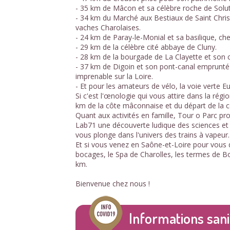
- 35 km de Mâcon et sa célèbre roche de Solut
- 34 km du Marché aux Bestiaux de Saint Christ
vaches Charolaises.
- 24 km de Paray-le-Monial et sa basilique, ch
- 29 km de la célèbre cité abbaye de Cluny.
- 28 km de la bourgade de La Clayette et son 
- 37 km de Digoin et son pont-canal emprunt
imprenable sur la Loire.
- Et pour les amateurs de vélo, la voie verte E
Si c'est l'œnologie qui vous attire dans la ré
km de la côte mâconnaise et du départ de la 
Quant aux activités en famille, Tour o Parc p
Lab71 une découverte ludique des sciences et
vous plonge dans l'univers des trains à vapeur.
Et si vous venez en Saône-et-Loire pour vous 
bocages, le Spa de Charolles, les termes de B
km.
Bienvenue chez nous !
Informations sani