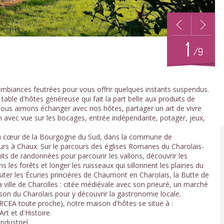
1
/9
biances feutrées pour vous offrir quelques instants suspendus.
able d'hôtes généreuse qui fait la part belle aux produits de
ous aimons échanger avec nos hôtes, partager un art de vivre
rdin avec vue sur les bocages, entrée indépendante, potager, jeux,
 au cœur de la Bourgogne du Sud, dans la commune de
rs à Chaux. Sur le parcours des églises Romanes du Charolais-
its de randonnées pour parcourir les vallons, découvrir les
les forêts et longer les ruisseaux qui sillonnent les plaines du
siter les Écuries princières de Chaumont en Charolais, la Butte de
 ville de Charolles : citée médiévale avec son prieuré, un marché
on du Charolais pour y découvrir la gastronomie locale.
CEA toute proche), notre maison d'hôtes se situe à :
rt et d'Histoire.
ndustriel.