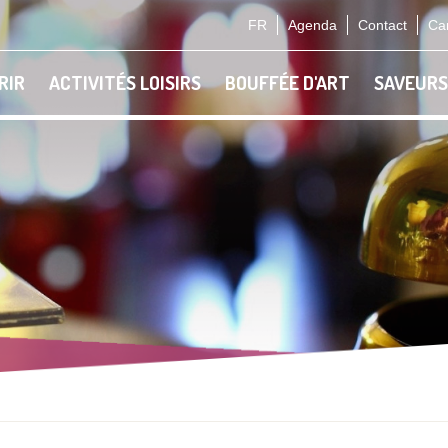
FR
Agenda
Contact
Car
RIR
ACTIVITÉS LOISIRS
BOUFFÉE D'ART
SAVEURS