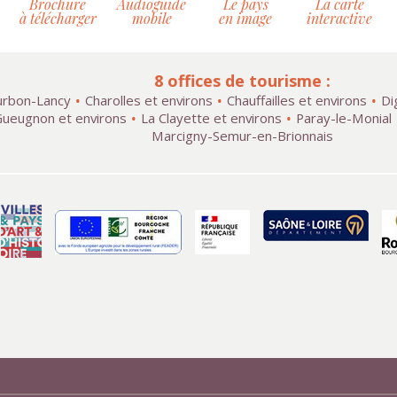
Brochure
Audioguide
Le pays
La carte
à télécharger
mobile
en image
interactive
8 offices de tourisme :
rbon-Lancy
Charolles et environs
Chauffailles et environs
Di
ueugnon et environs
La Clayette et environs
Paray-le-Monial
Marcigny-Semur-en-Brionnais