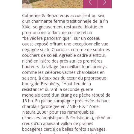
1
Catherine & Renzo vous accueillent au sein
/10
d'un charmante ferme traditionnelle de la fin
XIXe, soigneusement restaurée, blottie en
promontoire à flanc de colline tel un
"belvédère panoramique", sur un coteau
ouest exposé offrant une exceptionnelle vue
dégagée sur le Charolais comme de sublimes
couchers de soleil. Agréable cadre alentour,
niché en lisière des prés sur les premières
hauteurs du village (accueillant leurs poneys
comme les célèbres vaches charolaises en
saison), à deux pas du cœur du pittoresque
bourg de Beaubéry, "Haut lieu de la
résistance" durant la seconde guerre
mondiale doté d'un étang de pêche réputé de
15 ha. En pleine campagne préservée du haut
charolais (protégée en ZNIEFF & "Zone
Natura 2000" pour ses remarquables
richesses faunistiques & floristiques), niché au
creux d'un apaisant vallon de prairies
bocagères cerclé de belles forêts sauvages,