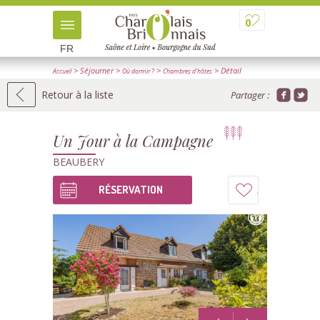
0
FR
> Séjourner
>
>
> Détail
Accueil
Où dormir ?
Chambres d'hôtes
Retour à la liste
Partager :
Un Jour à la Campagne
BEAUBERY
RÉSERVATION
Ajouter
à
mon
carnet