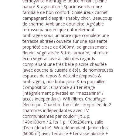
verdoyante montagne douce mixant pleine
nature & agriculture. Spacieuse chambre
familiale de bon confort. Chaleureux cachet
campagnard d'esprit "shabby chic". Beaucoup
de charme. Ambiance douillette. Agréable
terrasse panoramique naturellement
ombragée sous un arbre (que complète une
terrasse abritée) ouverte sur une apaisante
propriété close de 6000m², soigneusement
fleurie, végétalisée & très arborée, intimiste
écrin végétal lové à l'abri des regards
comprenant une très belle piscine chauffée
(avec douche & cuisine d'été), de nombreuses
espaces de repos & détente (exposés &
ombragés), une balançoire & un poulailler.
Composition : Chambre au 1er étage
(intégralement privatisé en "mezzanine" /
accès indépendant). Wifi (fibre). Chauffage
électrique. Chambre familiale composée de 2
chambres indépendantes avec TV
communicantes par couloir (lit 2 p.
140x190cm / 2 lits 1 p. 100x200cm), salle
d'eau (douche), Wc indépendant. Jardin clos
(6000m²) avec terrasse + terrasse abritée +