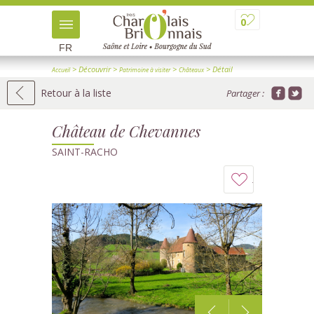
0
FR
> Découvrir
>
>
> Détail
Accueil
Patrimoine à visiter
Châteaux
Retour à la liste
Partager :
Château de Chevannes
SAINT-RACHO
Ajouter
à
mon
carnet