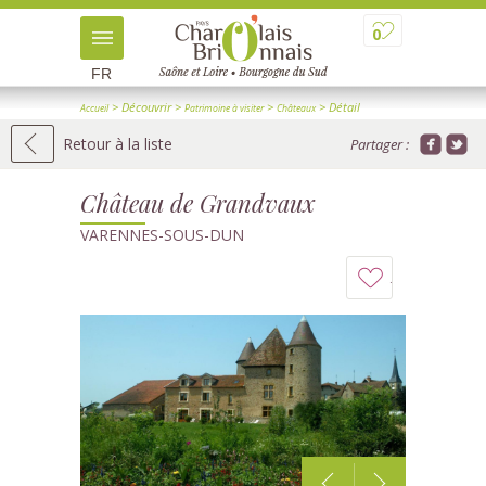
0
FR
> Découvrir
>
>
> Détail
Accueil
Patrimoine à visiter
Châteaux
Retour à la liste
Partager :
Château de Grandvaux
VARENNES-SOUS-DUN
Ajouter
à
mon
carnet