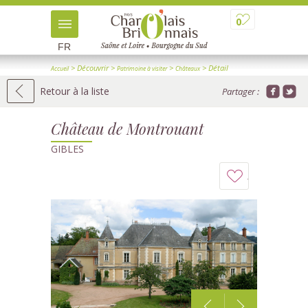
0
FR
> Découvrir
>
>
> Détail
Accueil
Patrimoine à visiter
Châteaux
Retour à la liste
Partager :
Château de Montrouant
GIBLES
Ajouter
à
mon
carnet