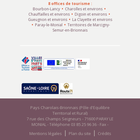
8 offices de tourisme :
Bourbon-Lancy
Charolles et environs
Chauffailles et environs
Digoin et environs
Gueugnon et environs
La Clayette et environs
Paray-le-Monial
Territoires de Marcigny-
Semur-en-Brionnais
Pays Charolais-Brionnais (Pôle d'Equilibre
Territorial et Rural)
7 rue des Champs Seigneurs - 71600 PARAY LE
MONIAL - Téléphone 03 85 25 96 36 - Fax -
Mentions légales
Plan du site
Crédits