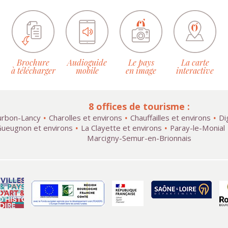
Brochure
Audioguide
Le pays
La carte
à télécharger
mobile
en image
interactive
8 offices de tourisme :
rbon-Lancy
Charolles et environs
Chauffailles et environs
Di
ueugnon et environs
La Clayette et environs
Paray-le-Monial
Marcigny-Semur-en-Brionnais