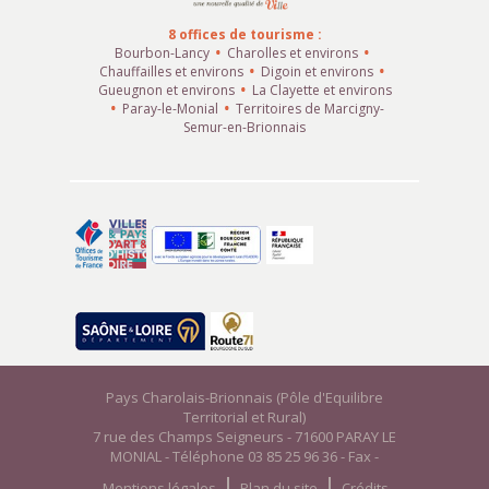
8 offices de tourisme :
Bourbon-Lancy
Charolles et environs
Chauffailles et environs
Digoin et environs
Gueugnon et environs
La Clayette et environs
Paray-le-Monial
Territoires de Marcigny-
Semur-en-Brionnais
Pays Charolais-Brionnais (Pôle d'Equilibre
Territorial et Rural)
7 rue des Champs Seigneurs - 71600 PARAY LE
MONIAL - Téléphone 03 85 25 96 36 - Fax -
Mentions légales
Plan du site
Crédits