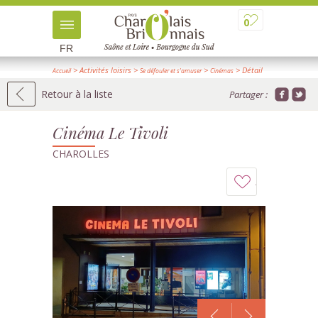
0
FR
> Activités loisirs
>
>
> Détail
Accueil
Se défouler et s'amuser
Cinémas
Retour à la liste
Partager :
Cinéma Le Tivoli
CHAROLLES
Ajouter
à
mon
carnet