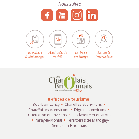
Nous suivre
Brochure
Audioguide
Le pays
La carte
à télécharger
mobile
en image
interactive
8 offices de tourisme :
Bourbon-Lancy
Charolles et environs
Chauffailles et environs
Digoin et environs
Gueugnon et environs
La Clayette et environs
Paray-le-Monial
Territoires de Marcigny-
Semur-en-Brionnais