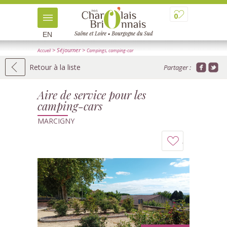
0
EN
> Séjourner
>
Accueil
Campings, camping-car
>
> Détail
Aires de service camping-car
Retour à la liste
Partager :
Aire de service pour les
camping-cars
MARCIGNY
Ajouter
à
mon
carnet