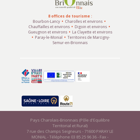
8 offices de tourisme :
Bourbon-Lancy
Charolles et environs
Chauffailles et environs
Digoin et environs
Gueugnon et environs
La Clayette et environs
Paray-le-Monial
Territoires de Marcigny-
Semur-en-Brionnais
Pays Charolais-Brionnais (Pôle d'Equilibre
Territorial et Rural)
7 rue des Champs Seigneurs - 71600 PARAY LE
MONIAL - Téléphone 03 85 25 96 36 - Fax -