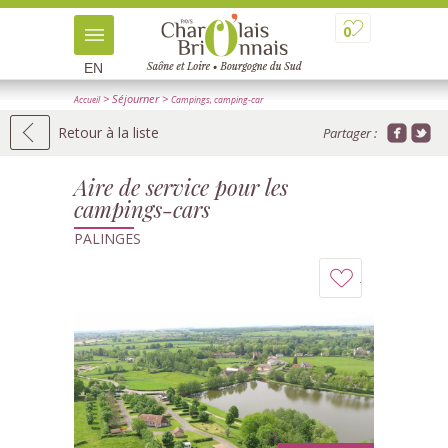
0
EN
> Séjourner
>
Accueil
Campings, camping-car
>
> Détail
Aires de service camping-car
Retour à la liste
Partager :
Aire de service pour les
campings-cars
PALINGES
Ajouter
à
mon
carnet