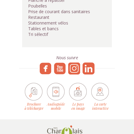
Planche à repasser
Poubelles
Prise de courant dans sanitaires
Restaurant
Stationnement vélos
Tables et bancs
Tri sélectif
Nous suivre
Brochure
Audioguide
Le pays
La carte
à télécharger
mobile
en image
interactive