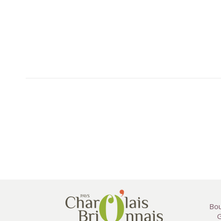
Bou
G