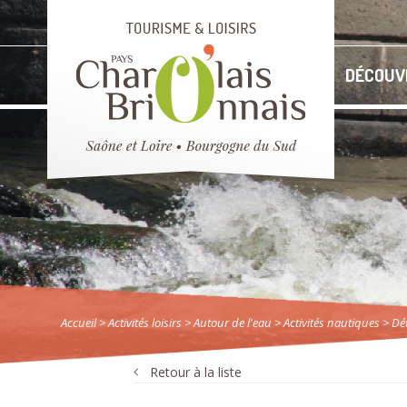
DÉCOUV
Accueil
> Activités loisirs
>
Autour de l'eau
>
Activités nautiques
> Dét
Retour à la liste