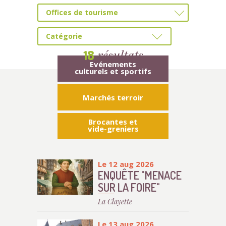
Offices de tourisme
Catégorie
résultats
18
Evénements
culturels et sportifs
Marchés terroir
Brocantes et
vide-greniers
Le 12 aug 2026
ENQUÊTE "MENACE
SUR LA FOIRE"
La Clayette
Le 13 aug 2026