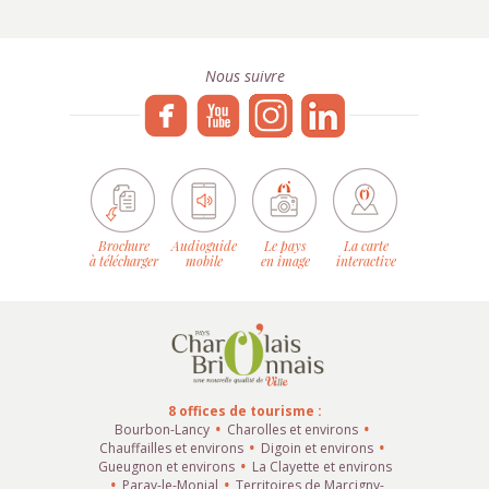
Nous suivre
Brochure
Audioguide
Le pays
La carte
à télécharger
mobile
en image
interactive
8 offices de tourisme :
Bourbon-Lancy
Charolles et environs
Chauffailles et environs
Digoin et environs
Gueugnon et environs
La Clayette et environs
Paray-le-Monial
Territoires de Marcigny-