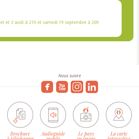
illet et 3 août à 21h et samedi 19 septembre à 20h
Nous suivre
Brochure
Audioguide
Le pays
La carte
à télécharger
mobile
en image
interactive