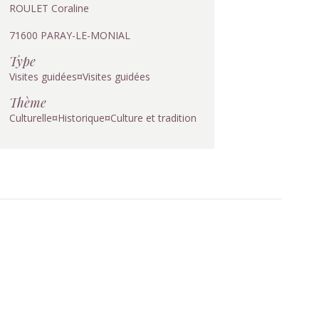
ROULET Coraline
71600 PARAY-LE-MONIAL
Type
Visites guidées¤Visites guidées
Thème
Culturelle¤Historique¤Culture et tradition