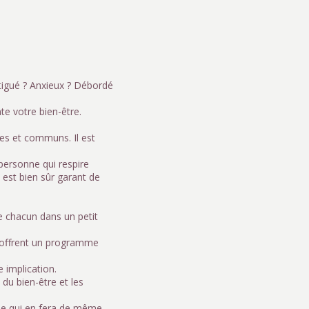
tigué ? Anxieux ? Débordé
te votre bien-être.
bles et communs. Il est
personne qui respire
 est bien sûr garant de
de chacun dans un petit
us offrent un programme
e implication.
 du bien-être et les
ne qui en fera de même.