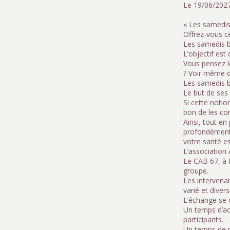
Le 19/06/2027
« Les samedis
Offrez-vous c
Les samedis b
L’objectif est
Vous pensez l
? Voir même d
Les samedis b
Le but de ses 
Si cette notio
bon de les co
Ainsi, tout en
profondément l
votre santé es
L’association 
Le CAB 67, à L
groupe.
Les intervenan
varié et diver
L’échange se c
Un temps d’acc
participants.
Un temps de p