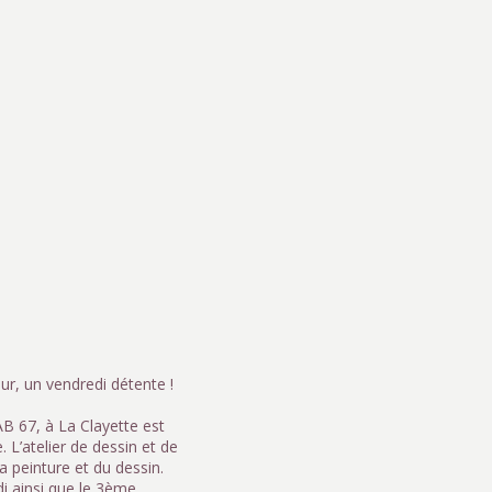
r, un vendredi détente !
AB 67, à La Clayette est
 L’atelier de dessin et de
 peinture et du dessin.
i ainsi que le 3ème