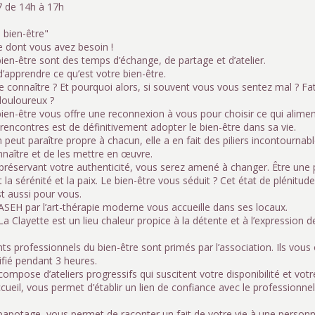
 de 14h à 17h
 bien-être"
e dont vous avez besoin !
ien-être sont des temps d’échange, de partage et d’atelier.
 d’apprendre ce qu’est votre bien-être.
e connaître ? Et pourquoi alors, si souvent vous vous sentez mal ? Fa
ouloureux ?
ien-être vous offre une reconnexion à vous pour choisir ce qui alimen
rencontres est de définitivement adopter le bien-être dans sa vie.
n peut paraître propre à chacun, elle a en fait des piliers incontourna
nnaître et de les mettre en œuvre.
 préservant votre authenticité, vous serez amené à changer. Être une 
a sérénité et la paix. Le bien-être vous séduit ? Cet état de plénitude
t aussi pour vous.
ASEH par l’art-thérapie moderne vous accueille dans ses locaux.
a Clayette est un lieu chaleur propice à la détente et à l’expression 
ts professionnels du bien-être sont primés par l’association. Ils vo
sifié pendant 3 heures.
ompose d’ateliers progressifs qui suscitent votre disponibilité et votr
ueil, vous permet d’établir un lien de confiance avec le professionnel
apotage, vous permet de raconter un fait de votre vie à une person