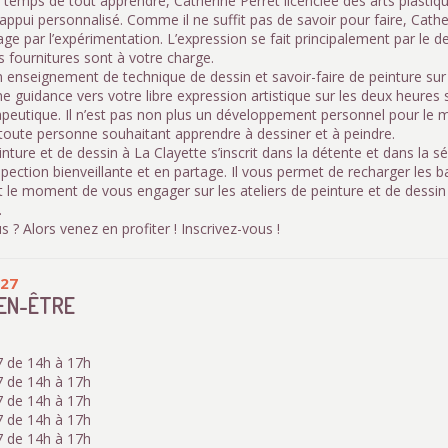
 temps de tout apprendre, Catherine Perret licenciée des arts plasti
appui personnalisé. Comme il ne suffit pas de savoir pour faire, Cath
ge par l’expérimentation. L’expression se fait principalement par le de
s fournitures sont à votre charge.
un enseignement de technique de dessin et savoir-faire de peinture su
e guidance vers votre libre expression artistique sur les deux heures s
peutique. Il n’est pas non plus un développement personnel pour le mi
 toute personne souhaitant apprendre à dessiner et à peindre.
einture et de dessin à La Clayette s’inscrit dans la détente et dans la 
spection bienveillante et en partage. Il vous permet de recharger les ba
t le moment de vous engager sur les ateliers de peinture et de dessin
.
s ? Alors venez en profiter ! Inscrivez-vous !
027
IEN-ÊTRE
 de 14h à 17h
 de 14h à 17h
 de 14h à 17h
 de 14h à 17h
 de 14h à 17h