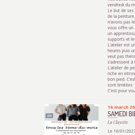
vendredi du m
Le but de ses
de la peintur
n’avons pas le
vous offre un 
un apprentissa
supports et le
L’atelier est 
heures puis un
veut pas théra
s’adressent à
L’atelier de p
riche en intro
bon pied. C’es
sont limitées. 
C’est pour vou
16 march 2
SAMEDI B
La Clayette
Le 16/01/2027