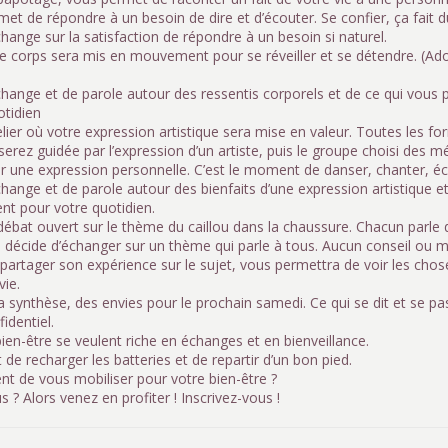
et de répondre à un besoin de dire et d’écouter. Se confier, ça fait d
ange sur la satisfaction de répondre à un besoin si naturel.
 le corps sera mis en mouvement pour se réveiller et se détendre. (A
hange et de parole autour des ressentis corporels et de ce qui vous 
otidien
ier où votre expression artistique sera mise en valeur. Toutes les fo
erez guidée par l’expression d’un artiste, puis le groupe choisi des 
 une expression personnelle. C’est le moment de danser, chanter, écr
hange et de parole autour des bienfaits d’une expression artistique e
nt pour votre quotidien.
ébat ouvert sur le thème du caillou dans la chaussure. Chacun parle 
 décide d’échanger sur un thème qui parle à tous. Aucun conseil ou mé
 partager son expérience sur le sujet, vous permettra de voir les chos
vie.
 synthèse, des envies pour le prochain samedi. Ce qui se dit et se p
identiel.
en-être se veulent riche en échanges et en bienveillance.
 de recharger les batteries et de repartir d’un bon pied.
nt de vous mobiliser pour votre bien-être ?
s ? Alors venez en profiter ! Inscrivez-vous !