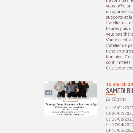
n’avons pas le
vous offre un 
un apprentissa
supports et le
L’atelier est 
heures puis un
veut pas théra
s’adressent à
L’atelier de p
riche en intro
bon pied. C’es
sont limitées. 
C’est pour vou
15 march 2
SAMEDI B
La Clayette
Le 16/01/2027
Le 20/02/2027
Le 20/02/2027
Le 17/04/2027
Le 15/05/2027