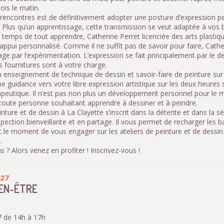
ois le matin.
 rencontres est de définitivement adopter une posture d’expression pe
e. Plus qu’un apprentissage, cette transmission se veut adaptée à vos
 temps de tout apprendre, Catherine Perret licenciée des arts plasti
appui personnalisé. Comme il ne suffit pas de savoir pour faire, Cath
ge par l’expérimentation. L’expression se fait principalement par le de
s fournitures sont à votre charge.
un enseignement de technique de dessin et savoir-faire de peinture su
e guidance vers votre libre expression artistique sur les deux heures s
peutique. Il n’est pas non plus un développement personnel pour le mi
 toute personne souhaitant apprendre à dessiner et à peindre.
einture et de dessin à La Clayette s’inscrit dans la détente et dans la 
spection bienveillante et en partage. Il vous permet de recharger les ba
t le moment de vous engager sur les ateliers de peinture et de dessin
.
s ? Alors venez en profiter ! Inscrivez-vous !
027
IEN-ÊTRE
 de 14h à 17h