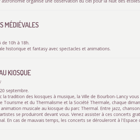
astronomie organise une observation du ciel pour la Nuit des étoiles
S MÉDIÉVALES
 de 10h à 18h.
le historique et fantasy avec spectacles et animations.
AU KIOSQUE
y
 20 septembre.
 la tradition des kiosques à musique, la Ville de Bourbon-Lancy vous
 de Tourisme et du Thermalisme et la Société Thermale, chaque dima
ne animation musicale au kiosque du parc Thermal. Entre jazz, chanson
rtistes se produiront devant vous. Venez assister à ces concerts grat
l. En cas de mauvais temps, les concerts se dérouleront à l'Espace c