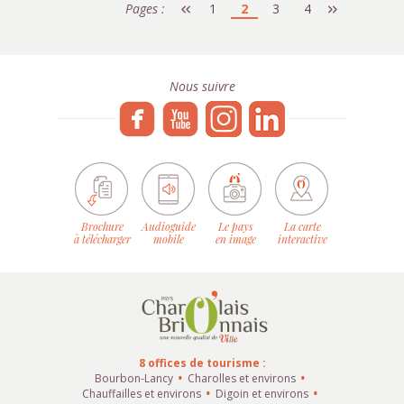
Pages :
1
2
3
4
Nous suivre
Brochure
Audioguide
Le pays
La carte
à télécharger
mobile
en image
interactive
8 offices de tourisme :
Bourbon-Lancy
Charolles et environs
Chauffailles et environs
Digoin et environs