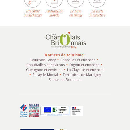
Brochure
Audioguide
Le pays
La carte
à télécharger
mobile
en image
interactive
8 offices de tourisme :
Bourbon-Lancy
Charolles et environs
Chauffailles et environs
Digoin et environs
Gueugnon et environs
La Clayette et environs
Paray-le-Monial
Territoires de Marcigny-
Semur-en-Brionnais