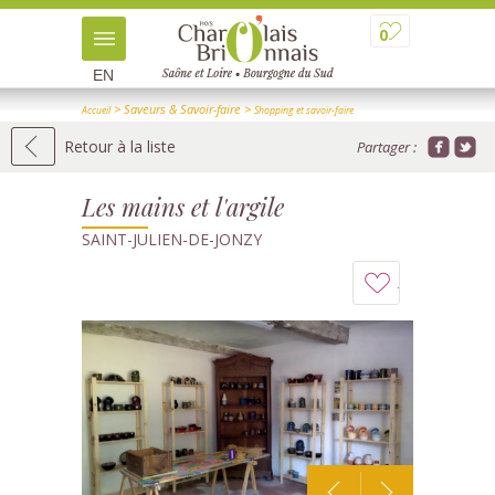
0
EN
> Saveurs & Savoir-faire
>
Accueil
Shopping et savoir-faire
>
> Détail
Artisans d'art
Retour à la liste
Partager :
Les mains et l'argile
SAINT-JULIEN-DE-JONZY
Ajouter
à
mon
carnet