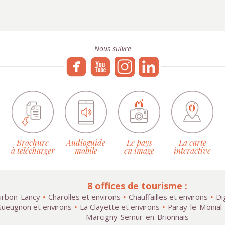
Nous suivre
Brochure
Audioguide
Le pays
La carte
à télécharger
mobile
en image
interactive
8 offices de tourisme :
rbon-Lancy
Charolles et environs
Chauffailles et environs
Di
ueugnon et environs
La Clayette et environs
Paray-le-Monial
Marcigny-Semur-en-Brionnais