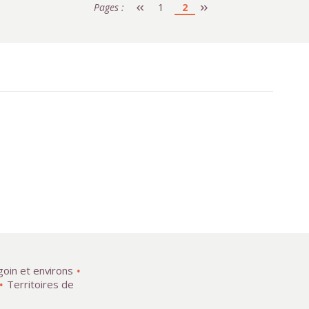
Pages :
1
2
goin et environs
Territoires de