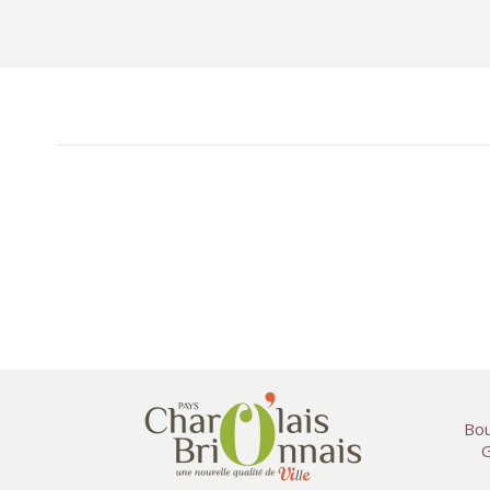
Bou
G