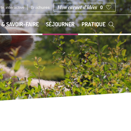
Mon carnet d'idées
0
te interactive
Brochures
 & SAVOIR-FAIRE
SÉJOURNER
PRATIQUE