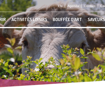
EN
Agenda
Contact
Car
RIR
ACTIVITÉS LOISIRS
BOUFFÉE D'ART
SAVEURS