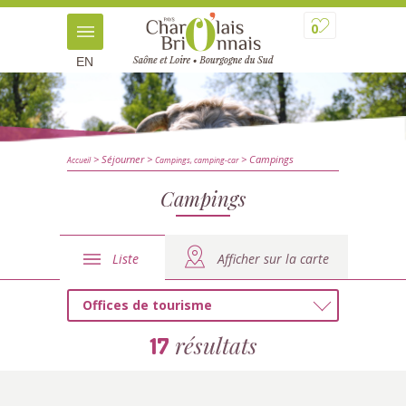
0
EN
> Séjourner
>
> Campings
Accueil
Campings, camping-car
Campings
Liste
Afficher sur la carte
Offices de tourisme
résultats
17