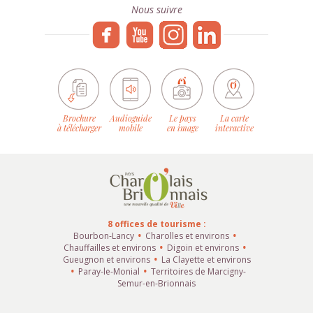
Nous suivre
Brochure
Audioguide
Le pays
La carte
à télécharger
mobile
en image
interactive
8 offices de tourisme :
Bourbon-Lancy
Charolles et environs
Chauffailles et environs
Digoin et environs
Gueugnon et environs
La Clayette et environs
Paray-le-Monial
Territoires de Marcigny-
Semur-en-Brionnais