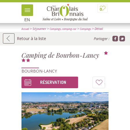
0
EN
> Séjourner
>
>
> Détail
Accueil
Campings, camping-car
Campings
Retour à la liste
Partager :
Camping de Bourbon-Lancy
BOURBON-LANCY
RÉSERVATION
Ajouter
à
mon
carnet