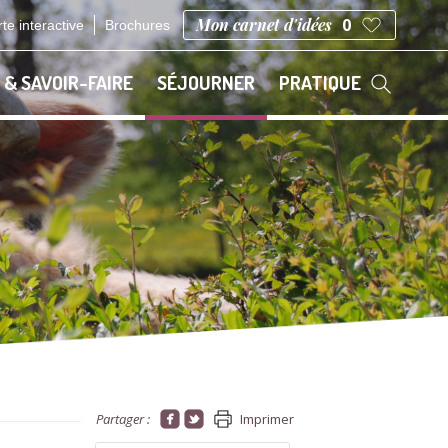
Mon carnet d'idées
0
te interactive
Brochures
 & SAVOIR-FAIRE
SÉJOURNER
PRATIQUE
Partager :
Imprimer