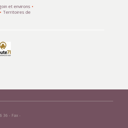
goin et environs
Territoires de
 36 - Fax -