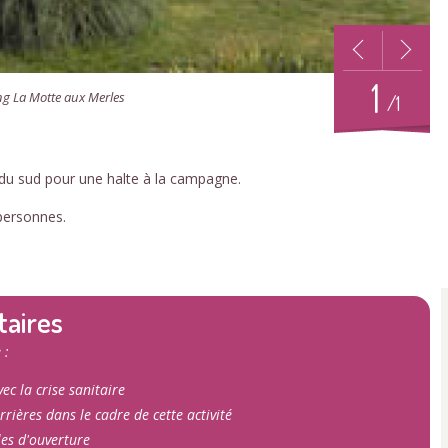
1
ng La Motte aux Merles
/1
 du sud pour une halte à la campagne.
personnes.
taires
 :
ec la crise sanitaire
rrières dans le cadre de cette activité
les d'ouverture