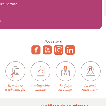
 d'ouverture
e
Nous suivre
Brochure
Audioguide
Le pays
La carte
à télécharger
mobile
en image
interactive