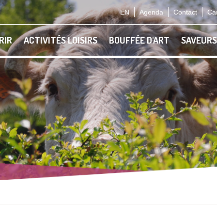
EN
Agenda
Contact
Car
RIR
ACTIVITÉS LOISIRS
BOUFFÉE D'ART
SAVEURS