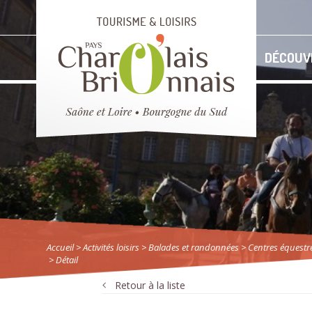
DÉCOUV
Accueil
> Activités loisirs
>
Balades et randonnées
>
Centres équestr
> Détail
Retour à la liste