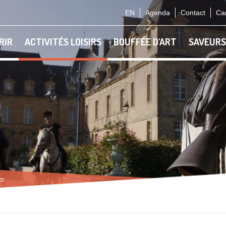
EN
Agenda
Contact
Car
RIR
ACTIVITÉS LOISIRS
BOUFFÉE D'ART
SAVEURS
es