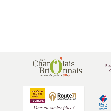
Bou
G
Vous en voulez plus ?