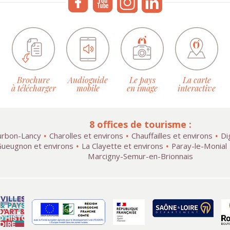
Brochure
Audioguide
Le pays
La carte
à télécharger
mobile
en image
interactive
8 offices de tourisme :
rbon-Lancy
Charolles et environs
Chauffailles et environs
Di
ueugnon et environs
La Clayette et environs
Paray-le-Monial
Marcigny-Semur-en-Brionnais