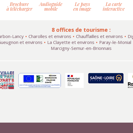
Brochure
Audioguide
Le pays
La carte
à télécharger
mobile
en image
interactive
8 offices de tourisme :
rbon-Lancy
Charolles et environs
Chauffailles et environs
Di
ueugnon et environs
La Clayette et environs
Paray-le-Monial
Marcigny-Semur-en-Brionnais