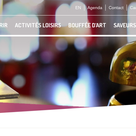
EN
Agenda
Contact
Car
RIR
ACTIVITÉS LOISIRS
BOUFFÉE D'ART
SAVEURS