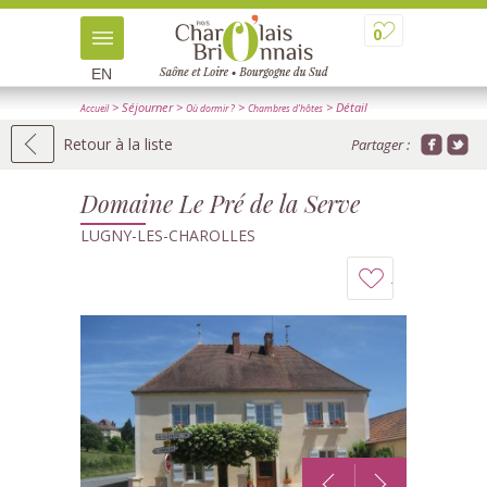
0
EN
> Séjourner
>
>
> Détail
Accueil
Où dormir ?
Chambres d'hôtes
Retour à la liste
Partager :
Domaine Le Pré de la Serve
LUGNY-LES-CHAROLLES
Ajouter
à
mon
carnet