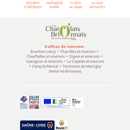
Brochure
Audioguide
Le pays
La carte
à télécharger
mobile
en image
interactive
8 offices de tourisme :
Bourbon-Lancy
Charolles et environs
Chauffailles et environs
Digoin et environs
Gueugnon et environs
La Clayette et environs
Paray-le-Monial
Territoires de Marcigny-
Semur-en-Brionnais