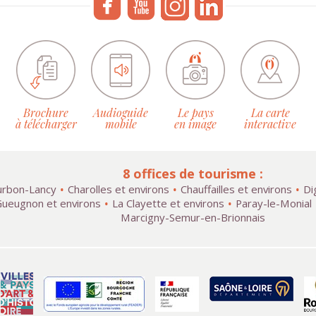
Brochure
Audioguide
Le pays
La carte
à télécharger
mobile
en image
interactive
8 offices de tourisme :
rbon-Lancy
Charolles et environs
Chauffailles et environs
Di
ueugnon et environs
La Clayette et environs
Paray-le-Monial
Marcigny-Semur-en-Brionnais