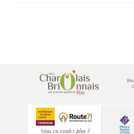
Bou
G
Vous en voulez plus ?