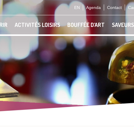
EN
Agenda
Contact
Car
RIR
ACTIVITÉS LOISIRS
BOUFFÉE D'ART
SAVEURS