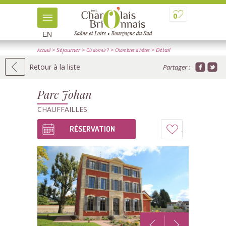
0
EN
> Séjourner
>
>
> Détail
Accueil
Où dormir ?
Chambres d'hôtes
Retour à la liste
Partager :
Parc Johan
CHAUFFAILLES
RÉSERVATION
Ajouter
à
mon
carnet