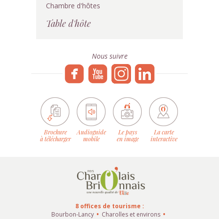
Chambre d'hôtes
Table d'hôte
Nous suivre
Brochure
Audioguide
Le pays
La carte
à télécharger
mobile
en image
interactive
8 offices de tourisme :
Bourbon-Lancy
Charolles et environs