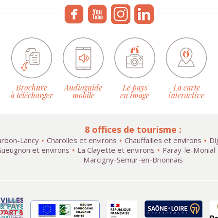
Brochure
Audioguide
Le pays
La carte
à télécharger
mobile
en image
interactive
8 offices de tourisme :
rbon-Lancy
Charolles et environs
Chauffailles et environs
Di
ueugnon et environs
La Clayette et environs
Paray-le-Monial
Marcigny-Semur-en-Brionnais