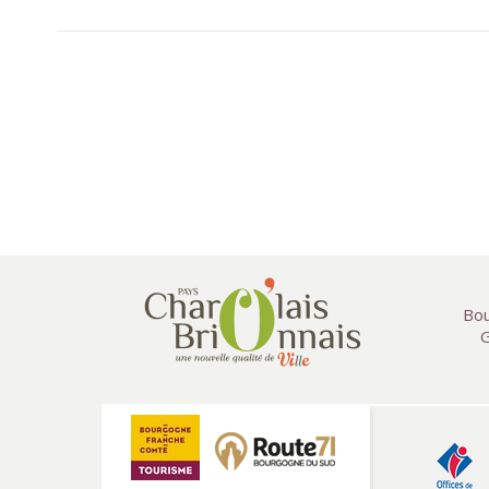
Bou
G