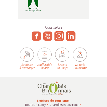
Nous suivre
Brochure
Audioguide
Le pays
La carte
à télécharger
mobile
en image
interactive
8 offices de tourisme :
Bourbon-Lancy
Charolles et environs