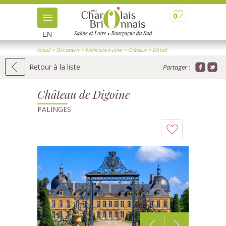
0
EN
> Découvrir
>
>
> Détail
Accueil
Patrimoine à visiter
Châteaux
Retour à la liste
Partager :
Château de Digoine
PALINGES
Ajouter
à
mon
carnet