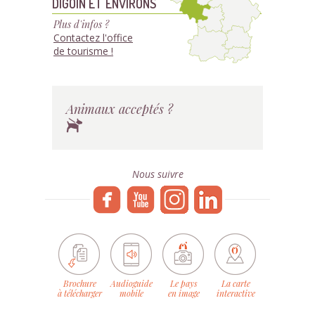
DIGOIN ET ENVIRONS
Plus d'infos ?
Contactez l'office
de tourisme !
Animaux acceptés ?
Nous suivre
Brochure
Audioguide
Le pays
La carte
à télécharger
mobile
en image
interactive