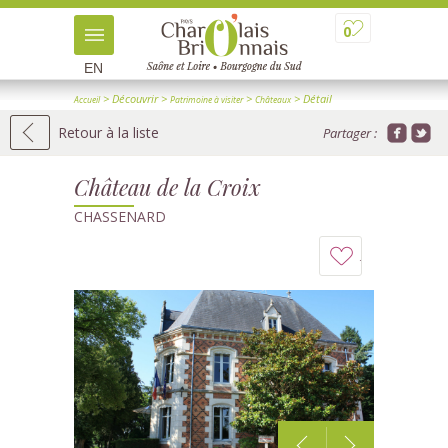
0
EN
> Découvrir
>
>
> Détail
Accueil
Patrimoine à visiter
Châteaux
Retour à la liste
Partager :
Château de la Croix
CHASSENARD
Ajouter
à
mon
carnet