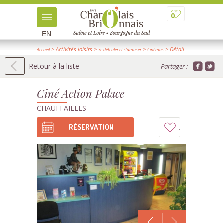
0
EN
> Activités loisirs
>
>
> Détail
Accueil
Se défouler et s'amuser
Cinémas
Retour à la liste
Partager :
Ciné Action Palace
CHAUFFAILLES
RÉSERVATION
Ajouter
à
mon
carnet