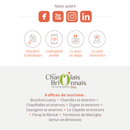
Nous suivre
Brochure
Audioguide
Le pays
La carte
à télécharger
mobile
en image
interactive
8 offices de tourisme :
Bourbon-Lancy
Charolles et environs
Chauffailles et environs
Digoin et environs
Gueugnon et environs
La Clayette et environs
Paray-le-Monial
Territoires de Marcigny-
Semur-en-Brionnais