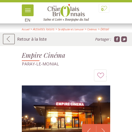
0
EN
> Activités loisirs
>
>
> Détail
Accueil
Se défouler et s'amuser
Cinémas
Retour à la liste
Partager :
Empire Cinéma
PARAY-LE-MONIAL
Ajouter
à
mon
carnet