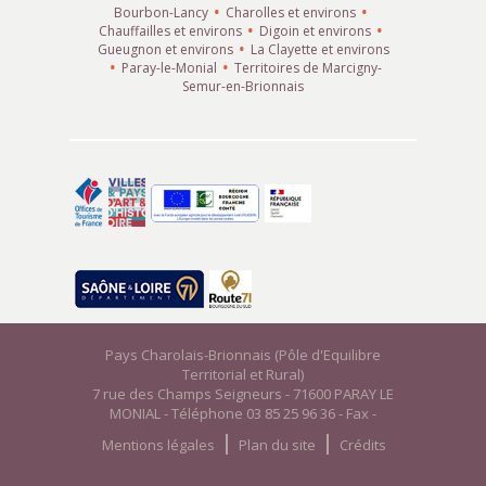
Bourbon-Lancy
Charolles et environs
Chauffailles et environs
Digoin et environs
Gueugnon et environs
La Clayette et environs
Paray-le-Monial
Territoires de Marcigny-
Semur-en-Brionnais
Pays Charolais-Brionnais (Pôle d'Equilibre
Territorial et Rural)
7 rue des Champs Seigneurs - 71600 PARAY LE
MONIAL - Téléphone 03 85 25 96 36 - Fax -
Mentions légales
Plan du site
Crédits