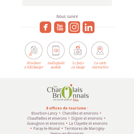
Nous suivre
Brochure
Audioguide
Le pays
La carte
à télécharger
mobile
en image
interactive
8 offices de tourisme :
Bourbon-Lancy
Charolles et environs
Chauffailles et environs
Digoin et environs
Gueugnon et environs
La Clayette et environs
Paray-le-Monial
Territoires de Marcigny-
Semur-en-Brionnais